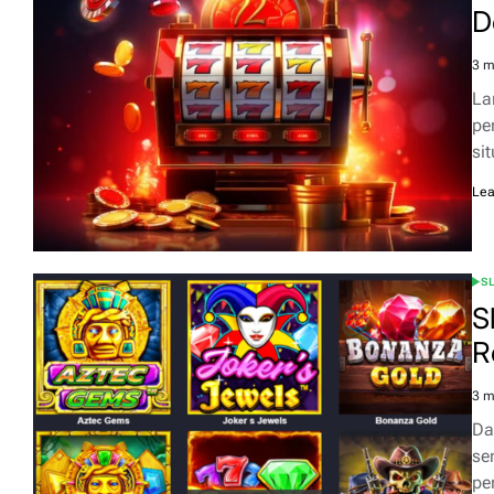
D
3 m
Est
rea
La
tim
pe
si
Lea
S
POS
IN
S
R
3 m
Est
rea
Da
tim
se
pe