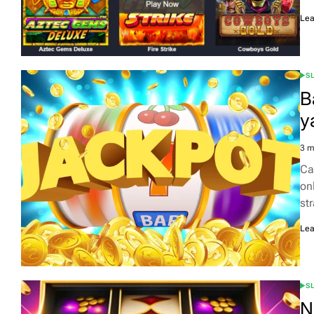
Lea
S
POS
IN
B
y
3 m
Est
rea
Ca
tim
on
st
Lea
S
POS
IN
N