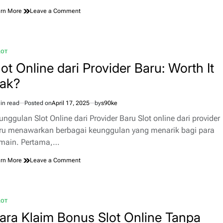
on
rn More
Leave a Comment
Slot
Online
dan
Kemenangan
LOT
TED
Tertinggi
lot Online dari Provider Baru: Worth It
Sepanjang
Sejarah
ak?
in read
Posted on
April 17, 2025
by
s90ke
imated
d
unggulan Slot Online dari Provider Baru Slot online dari provider
e
ru menawarkan berbagai keunggulan yang menarik bagi para
main. Pertama,…
on
rn More
Leave a Comment
Slot
Online
dari
Provider
LOT
TED
Baru:
ara Klaim Bonus Slot Online Tanpa
Worth
It