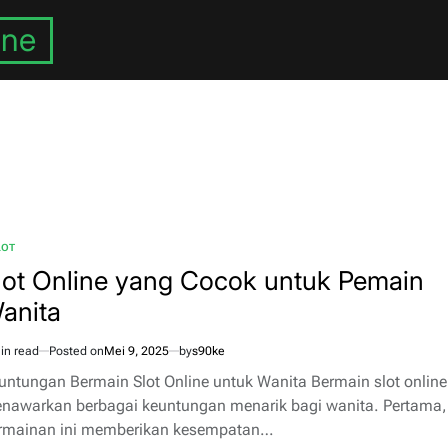
ine
LOT
TED
lot Online yang Cocok untuk Pemain
anita
in read
Posted on
Mei 9, 2025
by
s90ke
imated
d
untungan Bermain Slot Online untuk Wanita Bermain slot online
e
nawarkan berbagai keuntungan menarik bagi wanita. Pertama,
rmainan ini memberikan kesempatan…