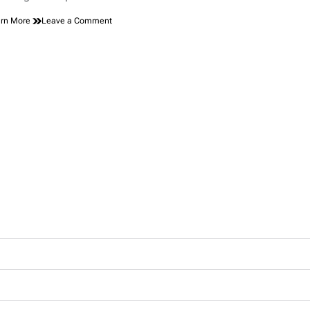
on
rn More
Leave a Comment
Slot
Online
dengan
Fitur
Multi-
Player,
Apa
Keunggulannya?