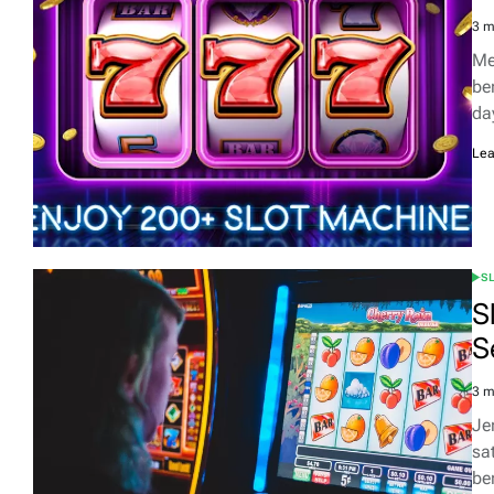
3 m
Est
rea
Me
tim
be
da
Lea
S
POS
IN
S
S
3 m
Est
rea
Je
tim
sa
be