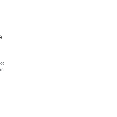
e
ot
an