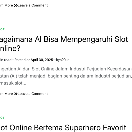
on
rn More
Leave a Comment
Slot
Online
yang
Cocok
LOT
TED
untuk
agaimana AI Bisa Mempengaruhi Slot
Pemain
Wanita
nline?
in read
Posted on
April 30, 2025
by
s90ke
imated
d
ngertian AI dan Slot Online dalam Industri Perjudian Kecerdasan
e
atan (AI) telah menjadi bagian penting dalam industri perjudian
rmasuk slot…
on
rn More
Leave a Comment
Bagaimana
AI
Bisa
Mempengaruhi
LOT
TED
Slot
lot Online Bertema Superhero Favorit
Online?