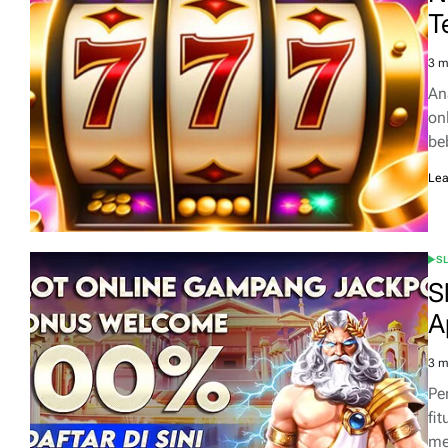
T
3 m
Est
rea
An
tim
on
be
Lea
S
POS
IN
S
A
3 m
Est
rea
Pe
tim
fi
me