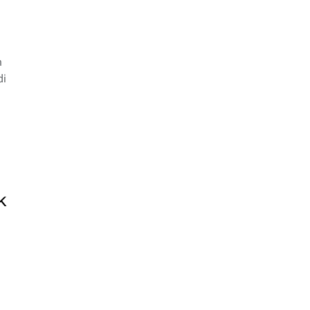
h
di
k