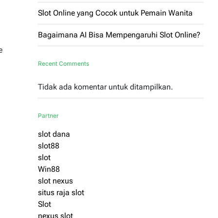
Slot Online yang Cocok untuk Pemain Wanita
Bagaimana AI Bisa Mempengaruhi Slot Online?
e
Recent Comments
Tidak ada komentar untuk ditampilkan.
Partner
slot dana
slot88
slot
Win88
slot nexus
situs raja slot
Slot
nexus slot