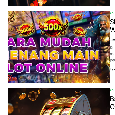
S
POS
IN
S
W
3 m
Est
rea
Ke
tim
me
pe
Lea
S
POS
IN
B
O