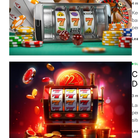
4 m
Est
rea
Ke
tim
ba
pe
Lea
S
POS
IN
C
D
3 m
Est
rea
La
tim
pe
si
Lea