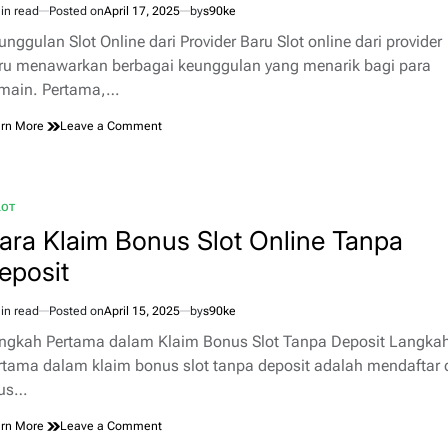
in read
Posted on
April 17, 2025
by
s90ke
imated
d
unggulan Slot Online dari Provider Baru Slot online dari provider
e
ru menawarkan berbagai keunggulan yang menarik bagi para
main. Pertama,…
on
rn More
Leave a Comment
Slot
Online
dari
Provider
LOT
TED
Baru:
ara Klaim Bonus Slot Online Tanpa
Worth
It
eposit
Gak?
in read
Posted on
April 15, 2025
by
s90ke
imated
d
ngkah Pertama dalam Klaim Bonus Slot Tanpa Deposit Langka
e
rtama dalam klaim bonus slot tanpa deposit adalah mendaftar 
tus…
on
rn More
Leave a Comment
Cara