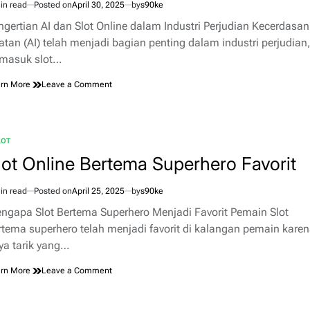
in read
Posted on
April 30, 2025
by
s90ke
imated
d
ngertian AI dan Slot Online dalam Industri Perjudian Kecerdasan
e
atan (AI) telah menjadi bagian penting dalam industri perjudian
rmasuk slot…
on
rn More
Leave a Comment
Bagaimana
AI
Bisa
Mempengaruhi
LOT
TED
Slot
lot Online Bertema Superhero Favorit
Online?
in read
Posted on
April 25, 2025
by
s90ke
imated
d
ngapa Slot Bertema Superhero Menjadi Favorit Pemain Slot
e
rtema superhero telah menjadi favorit di kalangan pemain kare
ya tarik yang…
on
rn More
Leave a Comment
Slot
Online
Bertema