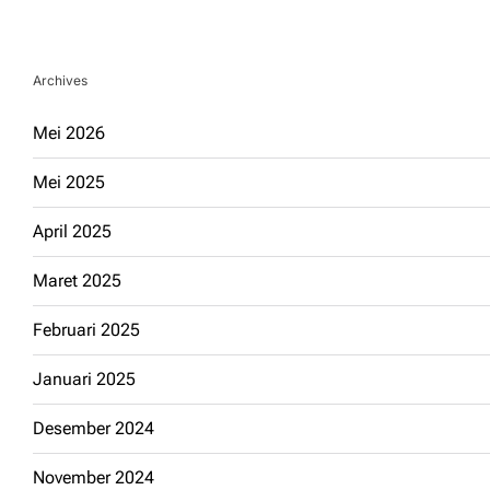
Archives
Mei 2026
Mei 2025
April 2025
Maret 2025
Februari 2025
Januari 2025
Desember 2024
November 2024