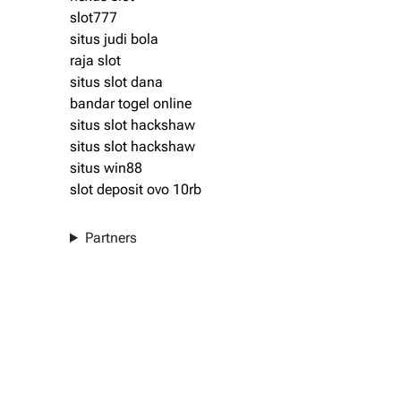
slot777
situs judi bola
raja slot
situs slot dana
bandar togel online
situs slot hackshaw
situs slot hackshaw
situs win88
slot deposit ovo 10rb
Partners