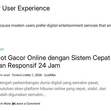
y User Experience
ecause modern users prefer digital entertainment services that ar
LOT
TED
lot Gacor Online dengan Sistem Cepat
an Responsif 24 Jam
in read
Posted on
Mei 1, 2026
by
s90ke
imated
d
 tengah perkembangan dunia digital yang semakin pesat,
e
butuhan akan platform hiburan online yang cepat, stabil, dan
dah digunakan semakin…
on
rn More
Leave a Comment
Slot