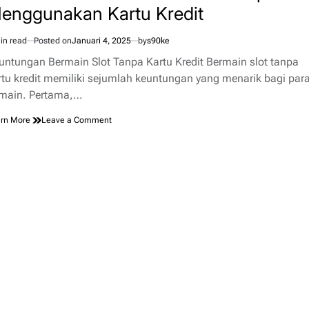
enggunakan Kartu Kredit
in read
Posted on
Januari 4, 2025
by
s90ke
imated
d
untungan Bermain Slot Tanpa Kartu Kredit Bermain slot tanpa
e
rtu kredit memiliki sejumlah keuntungan yang menarik bagi par
main. Pertama,…
on
rn More
Leave a Comment
Panduan
Bermain
Slot
Online
Tanpa
Menggunakan
Kartu
Kredit