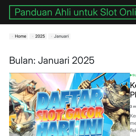
Skip
Panduan Ahli untuk Slot Onl
to
content
Home
2025
Januari
Bulan:
Januari 2025
S
POS
IN
K
P
3 m
Est
rea
Ke
tim
me
fle