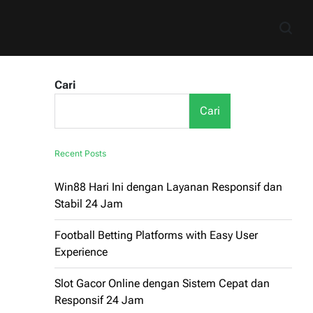
Cari
Cari
Recent Posts
Win88 Hari Ini dengan Layanan Responsif dan
Stabil 24 Jam
Football Betting Platforms with Easy User
Experience
Slot Gacor Online dengan Sistem Cepat dan
Responsif 24 Jam