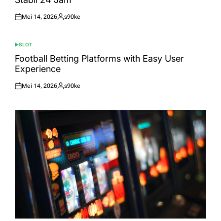
Mei 14, 2026
s90ke
Posted
Posted
on
by
SLOT
POSTED
IN
Football Betting Platforms with Easy User
Experience
Mei 14, 2026
s90ke
Posted
Posted
on
by