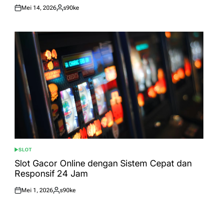
Mei 14, 2026
s90ke
Posted
Posted
on
by
SLOT
POSTED
IN
Slot Gacor Online dengan Sistem Cepat dan
Responsif 24 Jam
Mei 1, 2026
s90ke
Posted
Posted
on
by