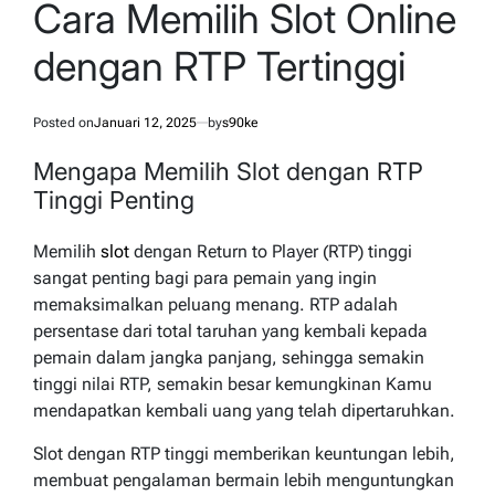
Cara Memilih Slot Online
dengan RTP Tertinggi
Posted on
Januari 12, 2025
by
s90ke
Mengapa Memilih Slot dengan RTP
Tinggi Penting
Memilih
slot
dengan Return to Player (RTP) tinggi
sangat penting bagi para pemain yang ingin
memaksimalkan peluang menang. RTP adalah
persentase dari total taruhan yang kembali kepada
pemain dalam jangka panjang, sehingga semakin
tinggi nilai RTP, semakin besar kemungkinan Kamu
mendapatkan kembali uang yang telah dipertaruhkan.
Slot dengan RTP tinggi memberikan keuntungan lebih,
membuat pengalaman bermain lebih menguntungkan