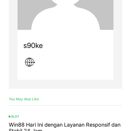
s90ke
You May Also Like
SLOT
POSTED
IN
Win88 Hari Ini dengan Layanan Responsif dan
Stabil 24 Jam