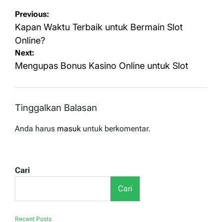
Navigasi
Previous:
pos
Kapan Waktu Terbaik untuk Bermain Slot
Online?
Next:
Mengupas Bonus Kasino Online untuk Slot
Tinggalkan Balasan
Anda harus
masuk
untuk berkomentar.
Cari
Cari
Recent Posts