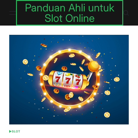
Skip
Panduan Ahli untuk
to
Slot Online
content
SLOT
POSTED
IN