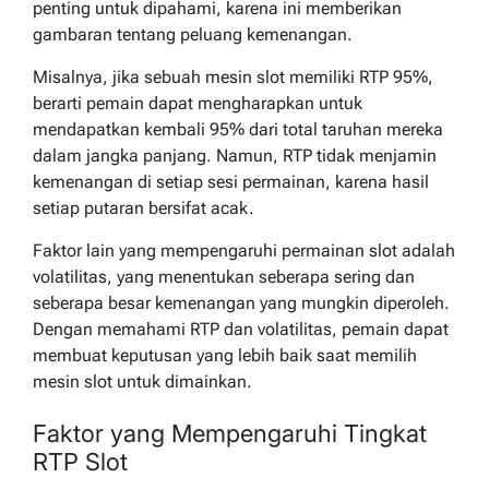
penting untuk dipahami, karena ini memberikan
gambaran tentang peluang kemenangan.
Misalnya, jika sebuah mesin slot memiliki RTP 95%,
berarti pemain dapat mengharapkan untuk
mendapatkan kembali 95% dari total taruhan mereka
dalam jangka panjang. Namun, RTP tidak menjamin
kemenangan di setiap sesi permainan, karena hasil
setiap putaran bersifat acak.
Faktor lain yang mempengaruhi permainan slot adalah
volatilitas, yang menentukan seberapa sering dan
seberapa besar kemenangan yang mungkin diperoleh.
Dengan memahami RTP dan volatilitas, pemain dapat
membuat keputusan yang lebih baik saat memilih
mesin slot untuk dimainkan.
Faktor yang Mempengaruhi Tingkat
RTP Slot