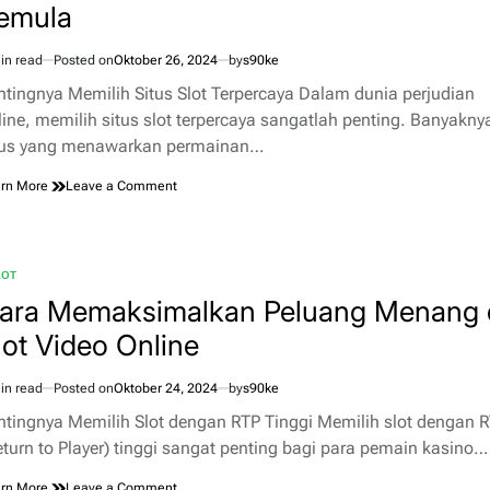
emula
in read
Posted on
Oktober 26, 2024
by
s90ke
imated
d
ntingnya Memilih Situs Slot Terpercaya Dalam dunia perjudian
e
line, memilih situs slot terpercaya sangatlah penting. Banyakny
tus yang menawarkan permainan…
on
rn More
Leave a Comment
Strategi
Menang
di
Slot
LOT
TED
Online
ara Memaksimalkan Peluang Menang 
untuk
Pemula
lot Video Online
in read
Posted on
Oktober 24, 2024
by
s90ke
imated
d
ntingnya Memilih Slot dengan RTP Tinggi Memilih slot dengan 
e
eturn to Player) tinggi sangat penting bagi para pemain kasino…
on
rn More
Leave a Comment