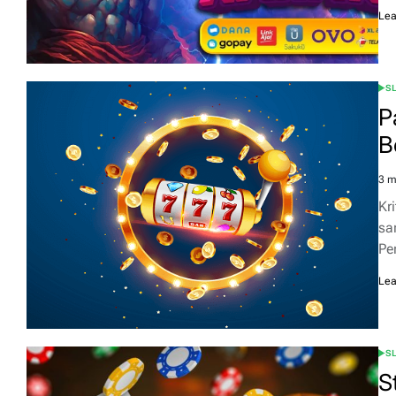
Lea
S
POS
IN
P
B
3 m
Est
rea
Kr
tim
sa
Pe
Lea
S
POS
IN
S