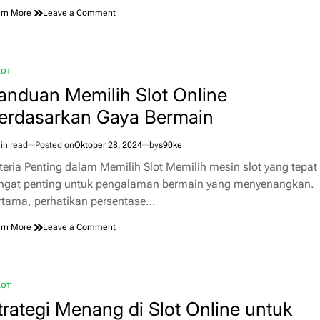
on
rn More
Leave a Comment
Menggunakan
Simbol
Wild
dan
LOT
TED
Scatter
anduan Memilih Slot Online
di
Slot
erdasarkan Gaya Bermain
Online
in read
Posted on
Oktober 28, 2024
by
s90ke
imated
d
iteria Penting dalam Memilih Slot Memilih mesin slot yang tepat
e
ngat penting untuk pengalaman bermain yang menyenangkan.
rtama, perhatikan persentase…
on
rn More
Leave a Comment
Panduan
Memilih
Slot
Online
LOT
TED
Berdasarkan
trategi Menang di Slot Online untuk
Gaya
Bermain