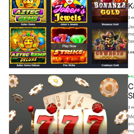
K
3 m
Est
rea
Je
tim
me
be
Lea
S
POS
IN
C
S
3 m
Est
rea
Me
tim
an
me