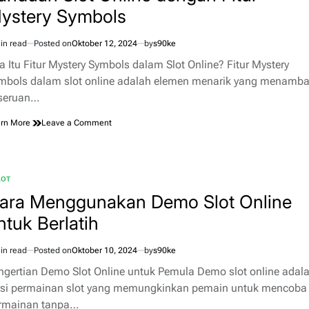
Terbaik
ystery Symbols
untuk
Penggemar
in read
Posted on
Oktober 12, 2024
by
s90ke
imated
d
a Itu Fitur Mystery Symbols dalam Slot Online? Fitur Mystery
e
mbols dalam slot online adalah elemen menarik yang menamb
seruan…
on
rn More
Leave a Comment
Panduan
Slot
Online
dengan
LOT
TED
Fitur
ara Menggunakan Demo Slot Online
Mystery
Symbols
ntuk Berlatih
in read
Posted on
Oktober 10, 2024
by
s90ke
imated
d
ngertian Demo Slot Online untuk Pemula Demo slot online adal
e
rsi permainan slot yang memungkinkan pemain untuk mencoba
rmainan tanpa…