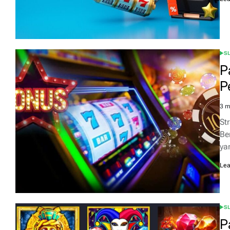
S
POS
IN
P
P
3 m
Est
rea
St
tim
Be
ya
Lea
S
POS
IN
P