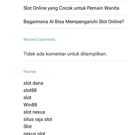
Slot Online yang Cocok untuk Pemain Wanita
Bagaimana AI Bisa Mempengaruhi Slot Online?
Recent Comments
Tidak ada komentar untuk ditampilkan.
Partner
slot dana
slot88
slot
Win88
slot nexus
situs raja slot
Slot
nexus slot