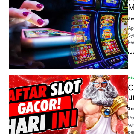
M
3 m
Est
rea
Ap
tim
Sy
ke
Lea
S
POS
IN
C
u
3 m
Est
rea
Pe
tim
ve
pe