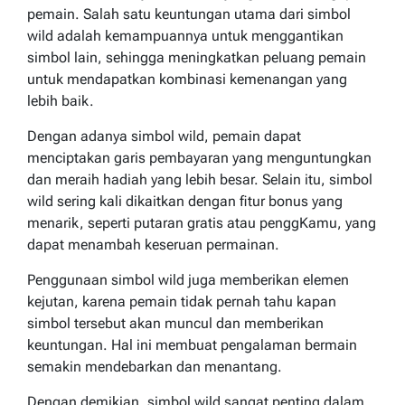
pemain. Salah satu keuntungan utama dari simbol
wild adalah kemampuannya untuk menggantikan
simbol lain, sehingga meningkatkan peluang pemain
untuk mendapatkan kombinasi kemenangan yang
lebih baik.
Dengan adanya simbol wild, pemain dapat
menciptakan garis pembayaran yang menguntungkan
dan meraih hadiah yang lebih besar. Selain itu, simbol
wild sering kali dikaitkan dengan fitur bonus yang
menarik, seperti putaran gratis atau penggKamu, yang
dapat menambah keseruan permainan.
Penggunaan simbol wild juga memberikan elemen
kejutan, karena pemain tidak pernah tahu kapan
simbol tersebut akan muncul dan memberikan
keuntungan. Hal ini membuat pengalaman bermain
semakin mendebarkan dan menantang.
Dengan demikian, simbol wild sangat penting dalam