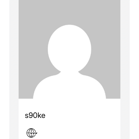
s90ke