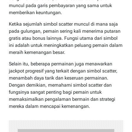
muncul pada garis pembayaran yang sama untuk
memberikan keuntungan.
Ketika sejumlah simbol scatter muncul di mana saja
pada gulungan, pemain sering kali menerima putaran
gratis atau bonus lainnya. Fungsi utama dari simbol
ini adalah untuk meningkatkan peluang pemain dalam
meraih kemenangan besar.
Selain itu, beberapa permainan juga menawarkan
jackpot progresif yang terkait dengan simbol scatter,
menambah daya tarik dan keseruan permainan.
Dengan demikian, memahami simbol scatter dan
fungsinya sangat penting bagi pemain untuk
memaksimalkan pengalaman bermain dan strategi
mereka dalam mencapai kemenangan.