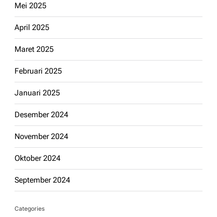
Mei 2025
April 2025
Maret 2025
Februari 2025
Januari 2025
Desember 2024
November 2024
Oktober 2024
September 2024
Categories