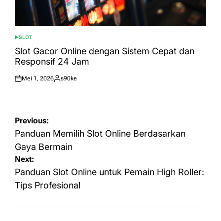
SLOT
POSTED
IN
Slot Gacor Online dengan Sistem Cepat dan
Responsif 24 Jam
Mei 1, 2026
s90ke
Posted
Posted
on
by
Navigasi
Previous:
pos
Panduan Memilih Slot Online Berdasarkan
Gaya Bermain
Next:
Panduan Slot Online untuk Pemain High Roller:
Tips Profesional