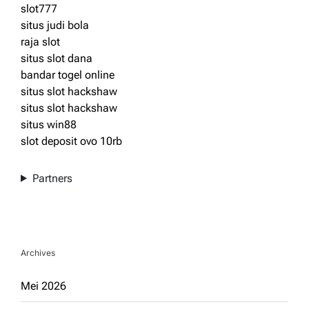
slot777
situs judi bola
raja slot
situs slot dana
bandar togel online
situs slot hackshaw
situs slot hackshaw
situs win88
slot deposit ovo 10rb
Partners
Archives
Mei 2026