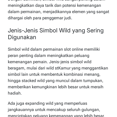
meningkatkan daya tarik dan potensi kemenangan
dalam permainan, menjadikannya elemen yang sangat
dihargai oleh para penggemar judi.
Jenis-Jenis Simbol Wild yang Sering
Digunakan
Simbol wild dalam permainan slot online memiliki
peran penting dalam meningkatkan peluang
kemenangan pemain. Jenis-jenis simbol wild
beragam, mulai dari wild stKamur yang menggantikan
simbol lain untuk membentuk kombinasi menang,
hingga stacked wild yang muncul dalam tumpukan,
memberikan kemungkinan lebih besar untuk meraih
hadiah.
Ada juga expanding wild yang memperluas
jangkauannya untuk mencakup seluruh gulungan,
menciptakan peluang kemenangan yang lebih besar.