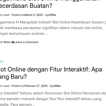
Online
ecerdasan Buatan?
daripada
Kasino
Fisik?
in read
Posted on
Maret 5, 2025
by
s90ke
imated
d
gaimana AI Mengubah Industri Slot Online Kecerdasan buatan (
e
lah membawa perubahan signifikan dalam industri slot online.
ngan kemampuan analisis…
on
rn More
Leave a Comment
Bagaimana
Slot
Online
Menggunakan
LOT
TED
Kecerdasan
lot Online dengan Fitur Interaktif: Apa
Buatan?
ang Baru?
in read
Posted on
Februari 27, 2025
by
s90ke
imated
d
tur Interaktif Terbaru dalam Permainan Slot Online Permainan slo
e
line semakin menarik dengan fitur-fitur interaktif terbaru yang
rsedia. Para pemain…