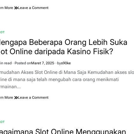
on
rn More
Leave a Comment
Fakta
Menarik
tentang
Algoritma
LOT
TED
Slot
engapa Beberapa Orang Lebih Suka
Online
lot Online daripada Kasino Fisik?
in read
Posted on
Maret 7, 2025
by
s90ke
imated
d
mudahan Akses Slot Online di Mana Saja Kemudahan akses slo
e
line di mana saja telah mengubah cara orang menikmati
rmainan…
on
rn More
Leave a Comment
Mengapa
Beberapa
Orang
Lebih
LOT
TED
Suka
agaimana Slot Online Menggunakan
Slot