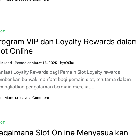
Slot
Online
dengan
Pembayaran
Terbesar
LOT
dalam
TED
Sejarah
rogram VIP dan Loyalty Rewards dala
lot Online
in read
Posted on
Maret 18, 2025
by
s90ke
imated
d
nfaat Loyalty Rewards bagi Pemain Slot Loyalty rewards
e
mberikan banyak manfaat bagi pemain slot, terutama dalam
ningkatkan pengalaman bermain mereka.…
on
rn More
Leave a Comment
Program
VIP
dan
Loyalty
LOT
TED
Rewards
agaimana Slot Online Menyesuaikan
dalam
Slot