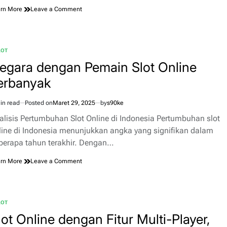
on
rn More
Leave a Comment
Bagaimana
Cara
Mengetahui
Slot
LOT
TED
Online
egara dengan Pemain Slot Online
yang
Sedang
erbanyak
Gacor?
in read
Posted on
Maret 29, 2025
by
s90ke
imated
d
alisis Pertumbuhan Slot Online di Indonesia Pertumbuhan slot
e
line di Indonesia menunjukkan angka yang signifikan dalam
berapa tahun terakhir. Dengan…
on
rn More
Leave a Comment
Negara
dengan
Pemain
Slot
LOT
TED
Online
lot Online dengan Fitur Multi-Player,
Terbanyak