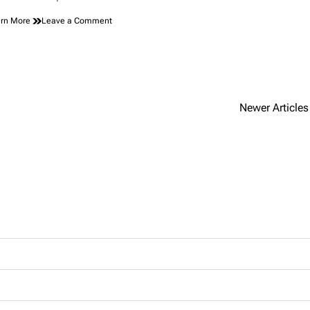
on
rn More
Leave a Comment
Slot
Online
dengan
Fitur
Interaktif:
Apa
Newer Articles
yang
Baru?