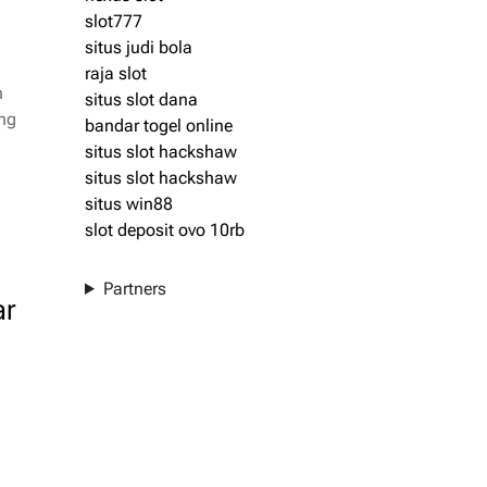
slot777
situs judi bola
raja slot
n
situs slot dana
ang
bandar togel online
situs slot hackshaw
situs slot hackshaw
situs win88
slot deposit ovo 10rb
Partners
ar