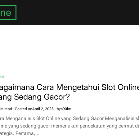
ine
LOT
TED
agaimana Cara Mengetahui Slot Onlin
ang Sedang Gacor?
in read
Posted on
April 2, 2025
by
s90ke
imated
d
ra Menganalisis Slot Online yang Sedang Gacor Menganalisis sl
e
line yang sedang gacor memerlukan pendekatan yang cermat d
rategis. Pertama,…