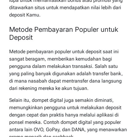
lupa untuk memanfaatkan bonus atau promosi yang
ditawarkan situs untuk mendapatkan nilai lebih dari
deposit Kamu.
Metode Pembayaran Populer untuk
Deposit
Metode pembayaran populer untuk deposit saat ini
sangat beragam, memberikan kemudahan bagi
pengguna dalam melakukan transaksi. Salah satu
yang paling banyak digunakan adalah transfer bank,
di mana nasabah dapat mentransfer dana langsung
dari rekening mereka ke akun tujuan.
Selain itu, dompet digital juga semakin diminati,
memungkinkan pengguna untuk melakukan deposit
dengan cepat dan praktis hanya melalui aplikasi di
ponsel mereka. Contoh dompet digital yang populer
antara lain OVO, GoPay, dan DANA, yang menawarkan
promo menarik dan cashback.