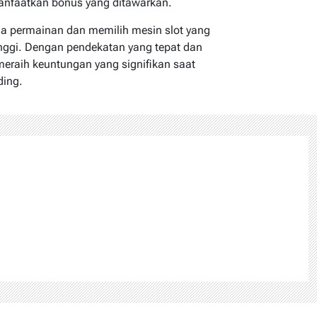
anfaatkan bonus yang ditawarkan.
ola permainan dan memilih mesin slot yang
inggi. Dengan pendekatan yang tepat dan
meraih keuntungan yang signifikan saat
ding.