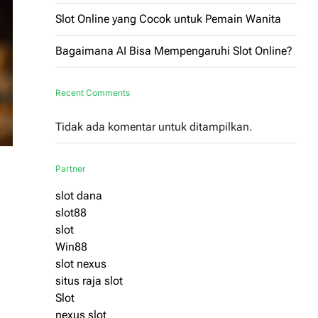
Slot Online yang Cocok untuk Pemain Wanita
Bagaimana AI Bisa Mempengaruhi Slot Online?
Recent Comments
Tidak ada komentar untuk ditampilkan.
Partner
slot dana
slot88
slot
Win88
slot nexus
situs raja slot
Slot
nexus slot