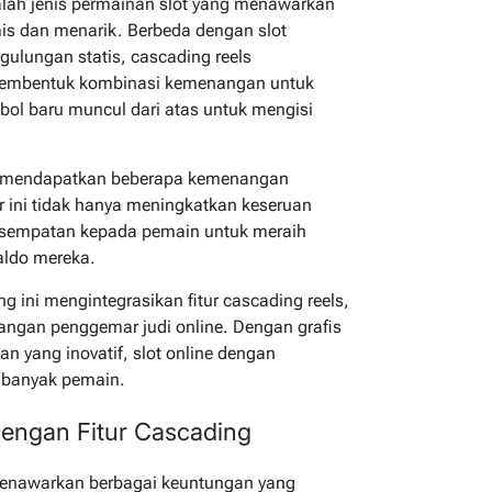
alah jenis permainan slot yang menawarkan
is dan menarik. Berbeda dengan slot
ulungan statis, cascading reels
embentuk kombinasi kemenangan untuk
mbol baru muncul dari atas untuk mengisi
uk mendapatkan beberapa kemenangan
ur ini tidak hanya meningkatkan keseruan
esempatan kepada pemain untuk meraih
ldo mereka.
 ini mengintegrasikan fitur cascading reels,
angan penggemar judi online. Dengan grafis
 yang inovatif, slot online dengan
t banyak pemain.
engan Fitur Cascading
 menawarkan berbagai keuntungan yang