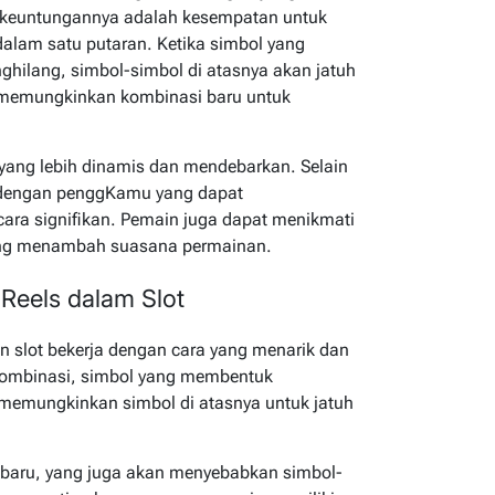
u keuntungannya adalah kesempatan untuk
lam satu putaran. Ketika simbol yang
ilang, simbol-simbol di atasnya akan jatuh
 memungkinkan kombinasi baru untuk
yang lebih dinamis dan mendebarkan. Selain
tai dengan penggKamu yang dapat
ra signifikan. Pemain juga dapat menikmati
yang menambah suasana permainan.
 Reels dalam Slot
n slot bekerja dengan cara yang menarik dan
kombinasi, simbol yang membentuk
 memungkinkan simbol di atasnya untuk jatuh
baru, yang juga akan menyebabkan simbol-