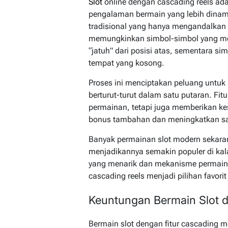
Slot
online dengan cascading reels ad
pengalaman bermain yang lebih dinam
tradisional yang hanya mengandalkan g
memungkinkan simbol-simbol yang m
“jatuh” dari posisi atas, sementara si
tempat yang kosong.
Proses ini menciptakan peluang unt
berturut-turut dalam satu putaran. Fit
permainan, tetapi juga memberikan k
bonus tambahan dan meningkatkan sa
Banyak permainan slot modern sekarang
menjadikannya semakin populer di kal
yang menarik dan mekanisme permainan
cascading reels menjadi pilihan favori
Keuntungan Bermain Slot d
Bermain slot dengan fitur cascading