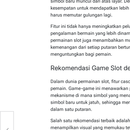
simbol baru muncul dari atas layar. 
kesempatan untuk mendapatkan lebih 
harus memutar gulungan lagi.
Fitur ini tidak hanya meningkatkan p
pengalaman bermain yang lebih dinam
permainan slot juga menambahkan mult
kemenangan dari setiap putaran bertur
menguntungkan bagi pemain.
Rekomendasi Game Slot de
Dalam dunia permainan slot, fitur cas
pemain. Game-game ini menawarkan
mekanisme di mana simbol yang mena
simbol baru untuk jatuh, sehingga me
dalam satu putaran.
Salah satu rekomendasi terbaik adalah
menampilkan visual yang memukau t