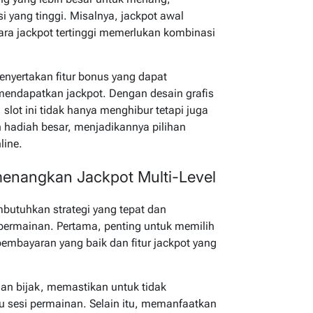
 yang tinggi. Misalnya, jackpot awal
ra jackpot tertinggi memerlukan kombinasi
enyertakan fitur bonus yang dapat
endapatkan jackpot. Dengan desain grafis
lot ini tidak hanya menghibur tetapi juga
hadiah besar, menjadikannya pilihan
line.
menangkan Jackpot Multi-Level
butuhkan strategi yang tepat dan
rmainan. Pertama, penting untuk memilih
mbayaran yang baik dan fitur jackpot yang
an bijak, memastikan untuk tidak
sesi permainan. Selain itu, memanfaatkan