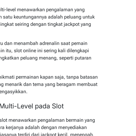
ulti-level menawarkan pengalaman yang
h satu keuntungannya adalah peluang untuk
gkat seiring dengan tingkat jackpot yang
aru dan menambah adrenalin saat pemain
 itu, slot online ini sering kali dilengkapi
ngkatkan peluang menang, seperti putaran
ikmati permainan kapan saja, tanpa batasan
s yang menarik dan tema yang beragam membuat
mengasyikkan.
Multi-Level pada Slot
in slot menawarkan pengalaman bermain yang
ra kerjanya adalah dengan menyediakan
iasanya terdiri dari jackpot kecil, menengah,