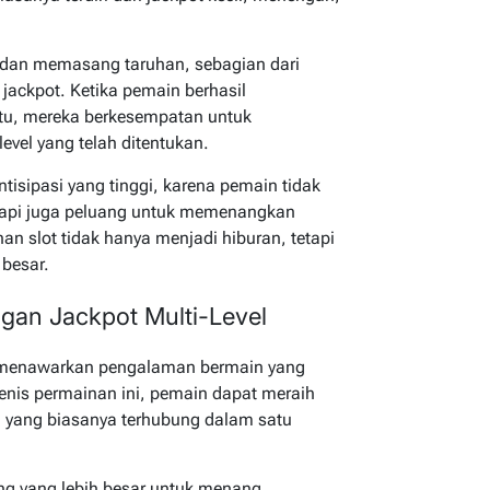
 dan memasang taruhan, sebagian dari
jackpot. Ketika pemain berhasil
tu, mereka berkesempatan untuk
vel yang telah ditentukan.
tisipasi yang tinggi, karena pemain tidak
tapi juga peluang untuk memenangkan
nan slot tidak hanya menjadi hiburan, tetapi
besar.
ngan Jackpot Multi-Level
el menawarkan pengalaman bermain yang
nis permainan ini, pemain dapat meraih
a, yang biasanya terhubung dalam satu
ng yang lebih besar untuk menang,