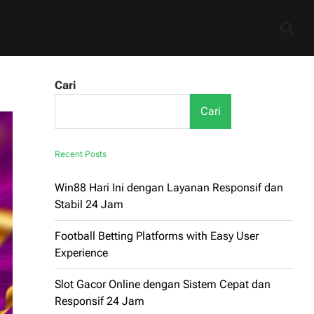
Cari
Cari
Recent Posts
Win88 Hari Ini dengan Layanan Responsif dan
Stabil 24 Jam
Football Betting Platforms with Easy User
Experience
Slot Gacor Online dengan Sistem Cepat dan
Responsif 24 Jam