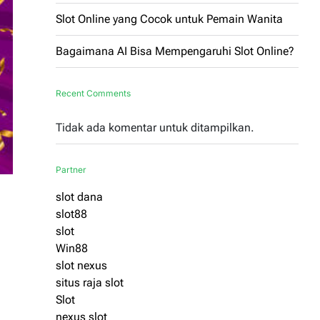
Slot Online yang Cocok untuk Pemain Wanita
Bagaimana AI Bisa Mempengaruhi Slot Online?
Recent Comments
Tidak ada komentar untuk ditampilkan.
Partner
slot dana
slot88
slot
Win88
slot nexus
situs raja slot
Slot
nexus slot