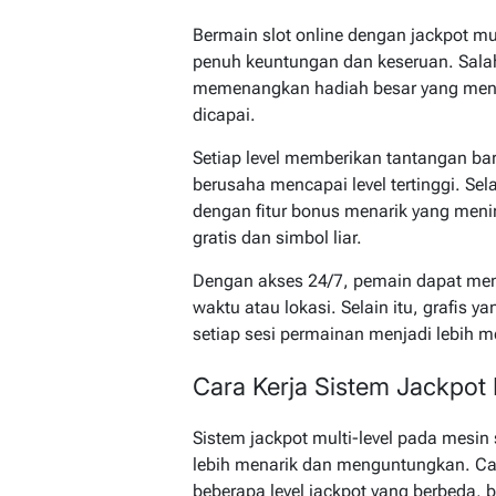
Bermain slot online dengan jackpot m
penuh keuntungan dan keseruan. Sala
memenangkan hadiah besar yang menin
dicapai.
Setiap level memberikan tantangan b
berusaha mencapai level tertinggi. Selain
dengan fitur bonus menarik yang meni
gratis dan simbol liar.
Dengan akses 24/7, pemain dapat men
waktu atau lokasi. Selain itu, grafi
setiap sesi permainan menjadi lebih 
Cara Kerja Sistem Jackpot 
Sistem jackpot multi-level pada mes
lebih menarik dan menguntungkan. Ca
beberapa level jackpot yang berbeda, b