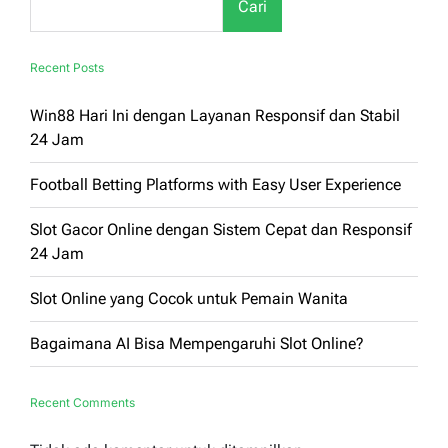
Cari
Recent Posts
Win88 Hari Ini dengan Layanan Responsif dan Stabil
24 Jam
Football Betting Platforms with Easy User Experience
Slot Gacor Online dengan Sistem Cepat dan Responsif
24 Jam
Slot Online yang Cocok untuk Pemain Wanita
Bagaimana AI Bisa Mempengaruhi Slot Online?
Recent Comments