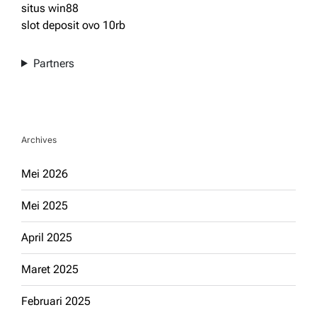
situs win88
slot deposit ovo 10rb
Partners
Archives
Mei 2026
Mei 2025
April 2025
Maret 2025
Februari 2025