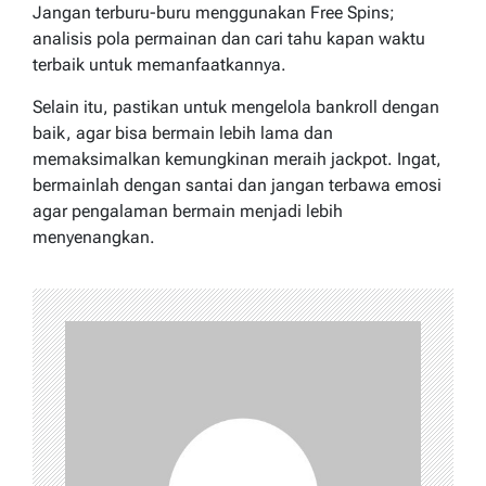
Jangan terburu-buru menggunakan Free Spins;
analisis pola permainan dan cari tahu kapan waktu
terbaik untuk memanfaatkannya.
Selain itu, pastikan untuk mengelola bankroll dengan
baik, agar bisa bermain lebih lama dan
memaksimalkan kemungkinan meraih jackpot. Ingat,
bermainlah dengan santai dan jangan terbawa emosi
agar pengalaman bermain menjadi lebih
menyenangkan.