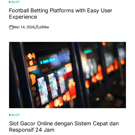
SLOT
POSTED
IN
Football Betting Platforms with Easy User
Experience
Mei 14, 2026
s90ke
Posted
Posted
on
by
SLOT
POSTED
IN
Slot Gacor Online dengan Sistem Cepat dan
Responsif 24 Jam