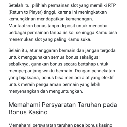
Setelah itu, pilihlah permainan slot yang memiliki RTP
(Return to Player) tinggi, karena ini meningkatkan
kemungkinan mendapatkan kemenangan.
Manfaatkan bonus tanpa deposit untuk mencoba
berbagai permainan tanpa risiko, sehingga Kamu bisa
menemukan slot yang paling Kamu suka.
Selain itu, atur anggaran bermain dan jangan tergoda
untuk menggunakan semua bonus sekaligus;
sebaiknya, gunakan bonus secara bertahap untuk
memperpanjang waktu bermain. Dengan pendekatan
yang bijaksana, bonus bisa menjadi alat yang efektif
untuk meraih pengalaman bermain yang lebih
menyenangkan dan menguntungkan.
Memahami Persyaratan Taruhan pada
Bonus Kasino
Memahami persyaratan taruhan pada bonus kasino