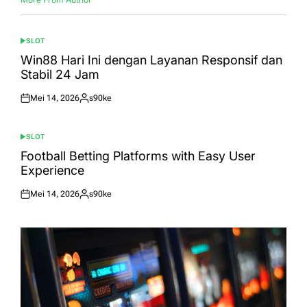
SLOT
POSTED
IN
Win88 Hari Ini dengan Layanan Responsif dan
Stabil 24 Jam
Mei 14, 2026
s90ke
Posted
Posted
on
by
SLOT
POSTED
IN
Football Betting Platforms with Easy User
Experience
Mei 14, 2026
s90ke
Posted
Posted
on
by