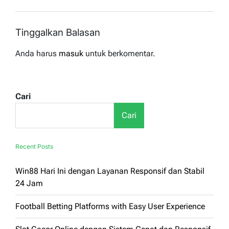
Tinggalkan Balasan
Anda harus
masuk
untuk berkomentar.
Cari
Cari
Recent Posts
Win88 Hari Ini dengan Layanan Responsif dan Stabil
24 Jam
Football Betting Platforms with Easy User Experience