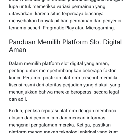
lupa untuk memeriksa variasi permainan yang
ditawarkan, karena situs terpercaya biasanya
menyediakan banyak pilihan permainan dari penyedia
ternama seperti Pragmatic Play atau Microgaming.
Panduan Memilih Platform Slot Digital
Aman
Dalam memilih platform slot digital yang aman,
penting untuk mempertimbangkan beberapa faktor
kunci. Pertama, pastikan platform tersebut memiliki
lisensi resmi dari otoritas perjudian yang diakui, yang
menunjukkan bahwa mereka beroperasi secara legal
dan adil.
Kedua, periksa reputasi platform dengan membaca
ulasan dari pemain lain dan mencari informasi
mengenai pengalaman mereka. Ketiga, pastikan
platform menggunakan teknologi enkripsi yang kuat