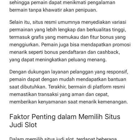
sehingga pemain dapat menikmati pengalaman
bermain tanpa khawatir akan penipuan.
Selain itu, situs resmi umumnya menyediakan variasi
permainan yang lebih lengkap dan berkualitas tinggi,
termasuk grafis yang memukau dan fitur bonus yang
menggiurkan. Pemain juga bisa mendapatkan promosi
menarik seperti bonus pendaftaran dan cashback,
yang dapat meningkatkan peluang menang.
Dengan dukungan layanan pelanggan yang responsif,
pemain dapat dengan mudah mendapatkan bantuan
saat dibutuhkan. Terakhir, bermain di platform resmi
memastikan transaksi yang aman dan cepat,
memberikan kenyamanan saat menarik kemenangan.
Faktor Penting dalam Memilih Situs
Judi Slot
Dalam memilih situs judi slot, terdapat beberapa