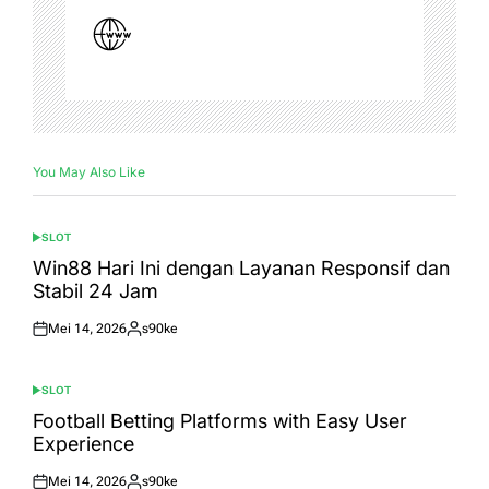
You May Also Like
SLOT
POSTED
IN
Win88 Hari Ini dengan Layanan Responsif dan
Stabil 24 Jam
Mei 14, 2026
s90ke
Posted
Posted
on
by
SLOT
POSTED
IN
Football Betting Platforms with Easy User
Experience
Mei 14, 2026
s90ke